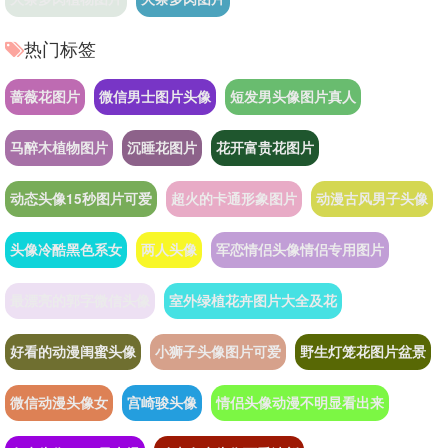
热门标签
蔷薇花图片
微信男士图片头像
短发男头像图片真人
马醉木植物图片
沉睡花图片
花开富贵花图片
动态头像15秒图片可爱
超火的卡通形象图片
动漫古风男子头像
头像冷酷黑色系女
两人头像
军恋情侣头像情侣专用图片
最漂亮的郭字微信头像
室外绿植花卉图片大全及花
好看的动漫闺蜜头像
小狮子头像图片可爱
野生灯笼花图片盆景
微信动漫头像女
宫崎骏头像
情侣头像动漫不明显看出来