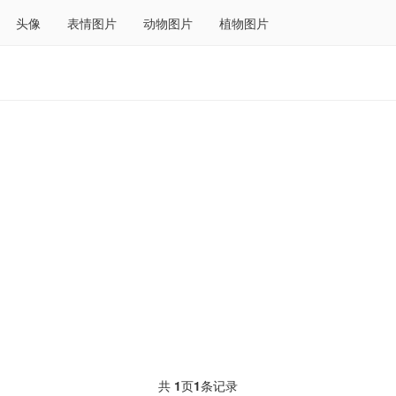
头像
表情图片
动物图片
植物图片
共
1
页
1
条记录