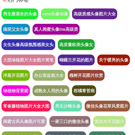
男生最喜欢的头像
emo头像动漫
高级质感头像图片大全
搞笑父女头像
真人闺蜜头像ins高级质
女生头像高级氛围感美女头
高质量欧美头像女
大型绿植图片大全图片简笔
蝴蝶兰开花的图片
关于暖男的头像
洋葱开花图片
办公室盆栽大全
槐树开花图片欣赏
绿植物背景图
成熟女人用的头像
柑橘青苔病
常春藤植物图片大全大图
男生沙雕头像
微信头像花草风景图片
闺蜜古风头像图片可爱
一家三口的微信头像
黄连木开花图片