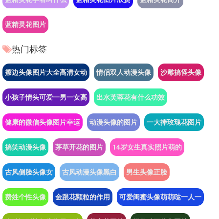
蓝精灵花图片
热门标签
擦边头像图片大全高清女动
情侣双人动漫头像
沙雕搞怪头像
小孩子情头可爱一男一女高
出水芙蓉花有什么功效
健康的微信头像图片幸运
动漫头像的图片
一大捧玫瑰花图片
搞笑动漫头像
茅草开花的图片
14岁女生真实照片萌的
古风侧脸头像女
古风动漫头像黑白
男生头像正脸
费姓个性头像
金跟花颗粒的作用
可爱闺蜜头像萌萌哒一人一