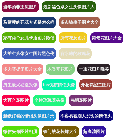
当年的非主流照片
最新黑色系女生头像图片大
马蹄莲的开花方式是怎么样
多肉钱串子图片大全
家有两个女儿卡通图片微信
所有花及图片
简笔花图片大全
大学生头像女生图片黑色伤
有水珠的玫瑰花
多肉菩提子图片大全
木香开花图片
一束花图片唯美
男生最火动漫头像
ins优质情侣头像
开花鹤望兰图片
大百合花图片
个性玫瑰花头像
弗朗花图片
超级好看的情侣头像图片无
不容易被别人发现的情侣头
微信头像图片相册
铁门铁花装饰大全
超高清图片