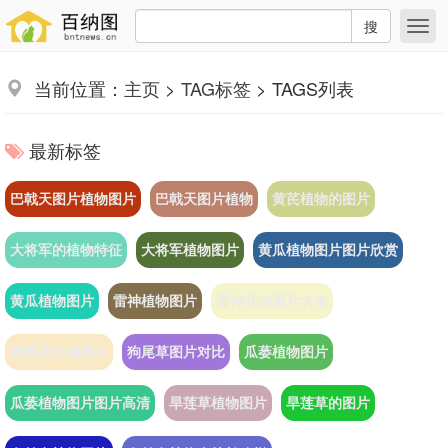
搜
当前位置：
主页
>
TAG标签
> TAGS列表
最新标签
巴戟天图片植物图片
巴戟天图片植物
黄芪植物的图片
大将军的植物特征
大将军植物图片
黄瓜植物图片图片欣赏
黄瓜植物图片
雷神植物图片
雷神花的图片大全
狗尾草植物图片
狗尾草图片对比
瓜蒌植物图片
瓜蒌植物图片图片高清
旱莲草植物图片
旱莲草的图片