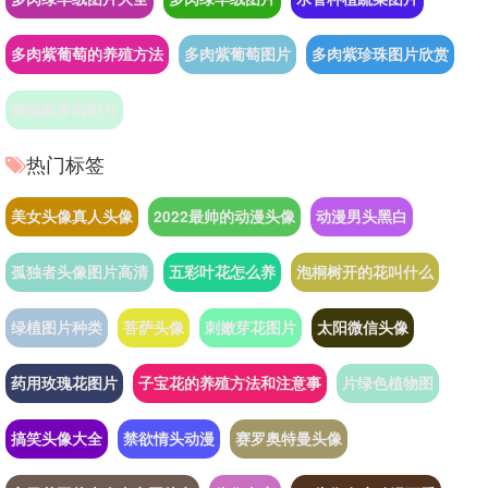
多肉紫葡萄的养殖方法
多肉紫葡萄图片
多肉紫珍珠图片欣赏
摇钱树多肉图片
热门标签
美女头像真人头像
2022最帅的动漫头像
动漫男头黑白
孤独者头像图片高清
五彩叶花怎么养
泡桐树开的花叫什么
绿植图片种类
菩萨头像
刺嫩芽花图片
太阳微信头像
药用玫瑰花图片
子宝花的养殖方法和注意事
片绿色植物图
搞笑头像大全
禁欲情头动漫
赛罗奥特曼头像