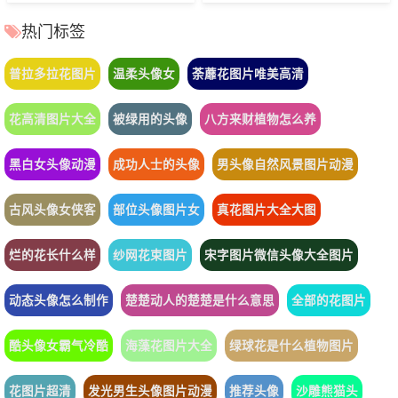
热门标签
普拉多拉花图片
温柔头像女
荼蘼花图片唯美高清
花高清图片大全
被绿用的头像
八方来财植物怎么养
黑白女头像动漫
成功人士的头像
男头像自然风景图片动漫
古风头像女侠客
部位头像图片女
真花图片大全大图
烂的花长什么样
纱网花束图片
宋字图片微信头像大全图片
动态头像怎么制作
楚楚动人的楚楚是什么意思
全部的花图片
酷头像女霸气冷酷
海藻花图片大全
绿球花是什么植物图片
花图片超清
发光男生头像图片动漫
推荐头像
沙雕熊猫头