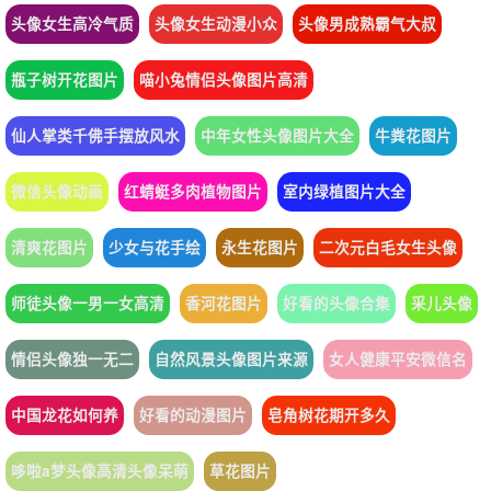
头像女生高冷气质
头像女生动漫小众
头像男成熟霸气大叔
瓶子树开花图片
喵小兔情侣头像图片高清
仙人掌类千佛手摆放风水
中年女性头像图片大全
牛粪花图片
微信头像动画
红蜻蜓多肉植物图片
室内绿植图片大全
清爽花图片
少女与花手绘
永生花图片
二次元白毛女生头像
师徒头像一男一女高清
香河花图片
好看的头像合集
采儿头像
情侣头像独一无二
自然风景头像图片来源
女人健康平安微信名
中国龙花如何养
好看的动漫图片
皂角树花期开多久
哆啦a梦头像高清头像呆萌
草花图片