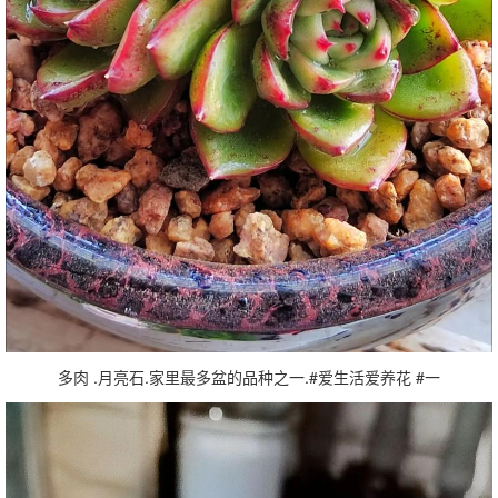
多肉 .月亮石.家里最多盆的品种之一.#爱生活爱养花 #一