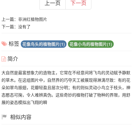
上一页
下一页
上一篇：
非洲红植物图片
下一篇：没有了
标签
花像鸟头的植物图片(1)
花像小鸟的植物图片(1)
简介
大自然是最富想象力的造物主，它常在不经意间将飞鸟的灵动赋予静默
的草木。在这组图片中，自然界的巧夺天工被展现得淋漓尽致：有的花
朵如翠鸟振翅，花瓣轻盈且层次分明；有的则似灵动小鸟立于枝头，神
态憨态可掬，令人难辨真伪。这些奇妙的植物打破了物种的界限，用舒
展的姿态模拟出飞翔的瞬
相似内容