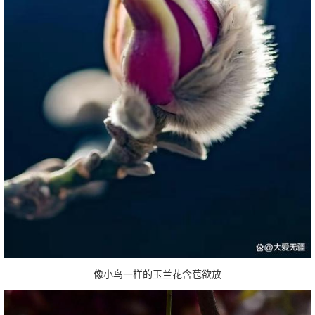
像小鸟一样的玉兰花含苞欲放