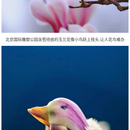
北京国际雕塑公园含苞待放的玉兰花像小鸟跃上枝头,让人花鸟难办