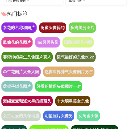
11朵玫瑰花图片
草绿色图片
热门标签
参花的名称和图片
闺蜜头像简约
多肉美尻图片
凤仙花的花图片
ins风男头像
国画鸡冠花构图
非常帅的男生头像图片真人
运气最好的头像2022
牵牛花图片大全大图
迷你世界帅气头像图片男生
盆架子树花图片
好看的情侣头像图片一对
海绵宝宝和派大星的闺蜜头
十大明星美女头像
女生可爱的头像动漫
明星照片头像男
女闺蜜头像