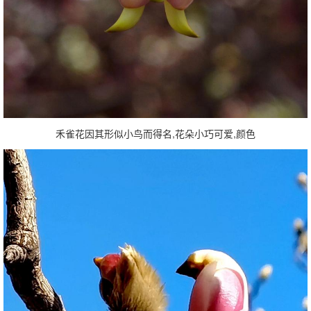
禾雀花因其形似小鸟而得名,花朵小巧可爱,颜色