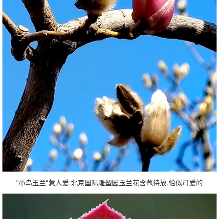
"小鸟玉兰"惹人爱.北京国际雕塑园玉兰花含苞待放,恰似可爱的