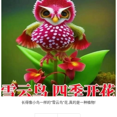
长得像小鸟一样的"雪云鸟"花,真的是一种植物!