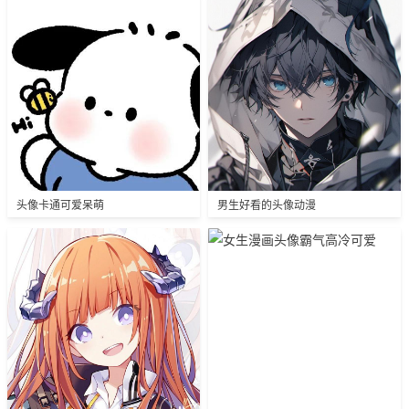
头像卡通可爱呆萌
男生好看的头像动漫