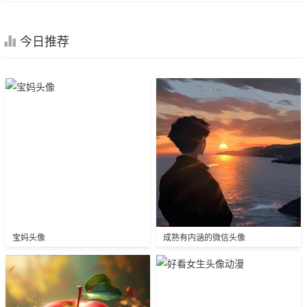
今日推荐
宝妈头像
成熟有内涵的微信头像