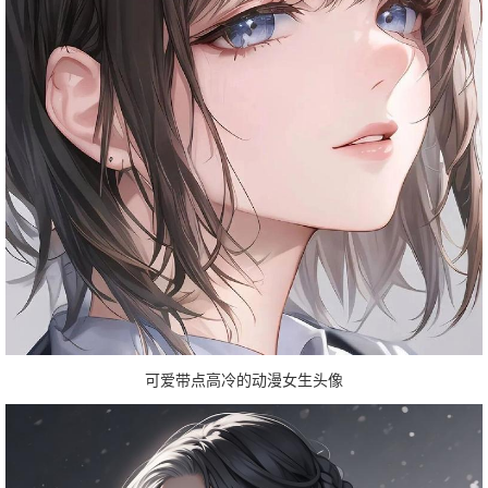
可爱带点高冷的动漫女生头像