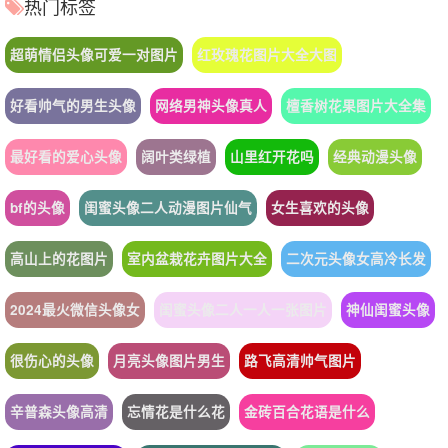
热门标签
超萌情侣头像可爱一对图片
红玫瑰花图片大全大图
好看帅气的男生头像
网络男神头像真人
檀香树花果图片大全集
最好看的爱心头像
阔叶类绿植
山里红开花吗
经典动漫头像
bf的头像
闺蜜头像二人动漫图片仙气
女生喜欢的头像
高山上的花图片
室内盆栽花卉图片大全
二次元头像女高冷长发
2024最火微信头像女
闺蜜头像二人一人一张图片
神仙闺蜜头像
很伤心的头像
月亮头像图片男生
路飞高清帅气图片
辛普森头像高清
忘情花是什么花
金砖百合花语是什么