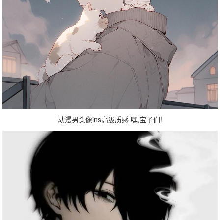
动漫男头像ins高级质感 嘿,宝子们!