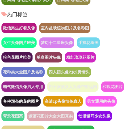
热门标签
微信男生好看头像
室内盆栽植物图片及名称图
女生头像图片唯美
梦幻十二星座头像
手握花绘画
粉色花图片唯美
单身图片头像
粉红玫瑰花图片
花种类大全图片及名称
四人团头像2女2男情头
霸气微信头像男人专用
四十岁的女人头像带财运网
和欢花图片
各种漂亮的花的图片
高清cp头像情侣真人
男女通用的头像
背景花图案
紫藤花图片大全大图真实
动漫猫耳少女头像