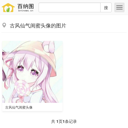
搜
古风仙气闺蜜头像的图片
古风仙气闺蜜头像
共
1
页
1
条记录