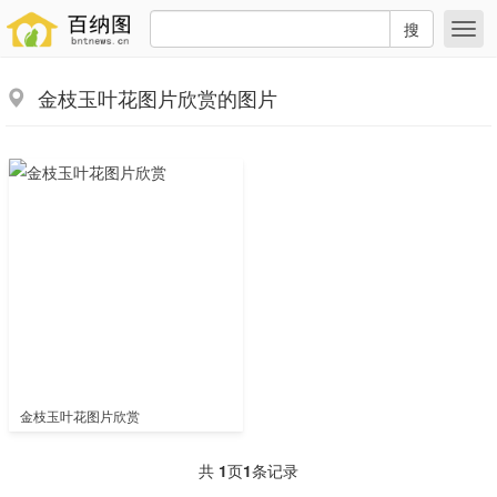
搜
金枝玉叶花图片欣赏的图片
金枝玉叶花图片欣赏
共
1
页
1
条记录