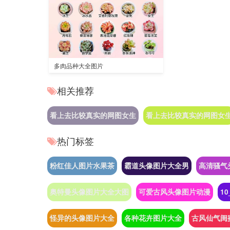
多肉品种大全图片
相关推荐
看上去比较真实的网图女生
看上去比较真实的网图女
热门标签
粉红佳人图片水果茶
霸道头像图片大全男
高清骚气
奥特曼头像图片大全大图
可爱古风头像图片动漫
1
怪异的头像图片大全
各种花卉图片大全
古风仙气闺