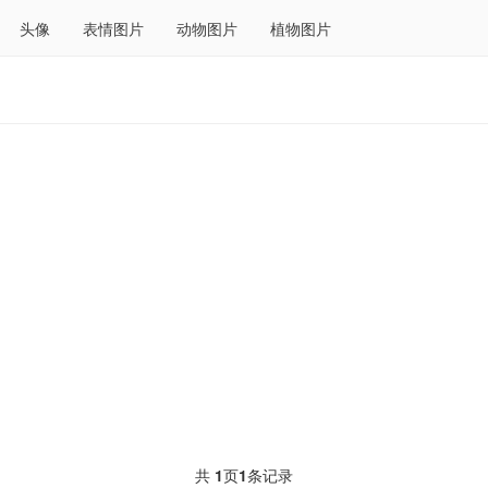
头像
表情图片
动物图片
植物图片
共
1
页
1
条记录