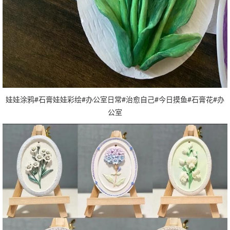
娃娃涂鸦#石膏娃娃彩绘#办公室日常#治愈自己#今日摸鱼#石膏花#办
公室