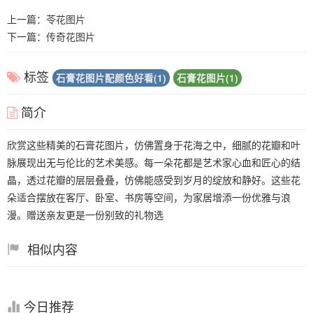
上一篇：
苓花图片
下一篇：
传奇花图片
标签
石膏花图片配颜色好看(1)
石膏花图片(1)
简介
欣赏这些精美的石膏花图片，仿佛置身于花海之中，细腻的花瓣和叶
脉展现出无与伦比的艺术美感。每一朵花都是艺术家心血和匠心的结
晶，透过花瓣的层层叠叠，仿佛能感受到岁月的绽放和静好。这些花
朵适合摆放在客厅、卧室、书房等空间，为家居增添一份优雅与浪
漫。赠送亲友更是一份别致的礼物选
相似内容
今日推荐