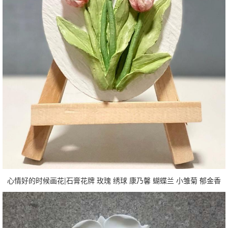
心情好的时候画花|石膏花牌 玫瑰 绣球 康乃馨 蝴蝶兰 小雏菊 郁金香