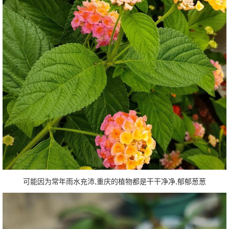
可能因为常年雨水充沛,重庆的植物都是干干净净,郁郁葱葱