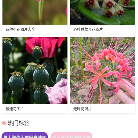
各种小花图片大全
心叶球兰开花图片
樱速花图片
无叶花图片
热门标签
男士微信头像阳光帅气
超可爱稀有闺蜜头像