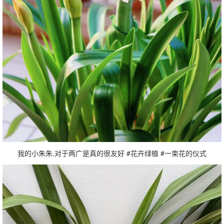
我的小朱朱.对于两广是真的很友好 #花卉绿植 #一束花的仪式