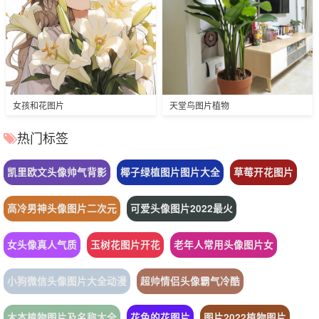
女孩和花图片
天堂鸟图片植物
热门标签
凯里欧文头像帅气背影
椰子绿植图片图片大全
草莓开花图片
高冷男神头像图片二次元
可爱头像图片2022最火
女头像真人气质
玉树花图片开花
老年人常用头像图片女
小狗微信头像图片大全动漫
超帅情侣头像霸气冷酷
木本植物图片及名称大全
花色的花图片
图片2022植物图片