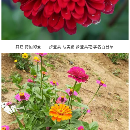
其它 持恒的爱——步登高 写美篇 步登高花:学名百日草.