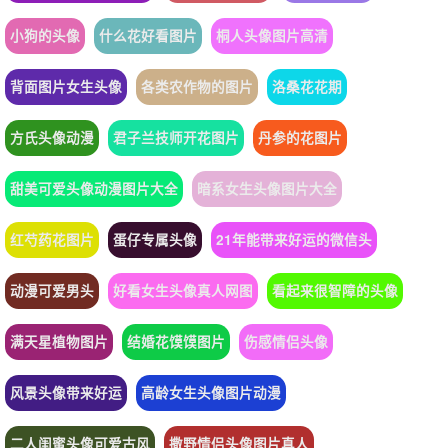
小狗的头像
什么花好看图片
桐人头像图片高清
背面图片女生头像
各类农作物的图片
洛桑花花期
方氏头像动漫
君子兰技师开花图片
丹参的花图片
甜美可爱头像动漫图片大全
暗系女生头像图片大全
红芍药花图片
蛋仔专属头像
21年能带来好运的微信头
动漫可爱男头
好看女生头像真人网图
看起来很智障的头像
满天星植物图片
结婚花馍馍图片
伤感情侣头像
风景头像带来好运
高龄女生头像图片动漫
二人闺蜜头像可爱古风
撒野情侣头像图片真人