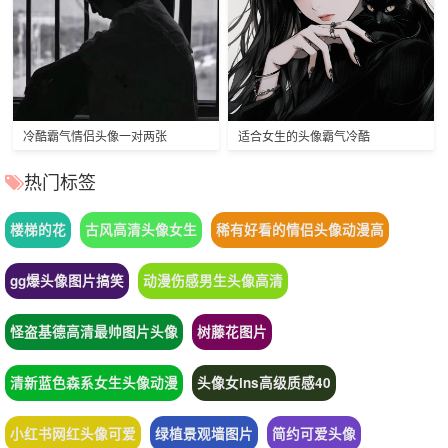
冷酷霸气情侣头像一对两张
适合女生的头像霸气冷酷
热门标签
楼梯的花
古风高清头像女生
稀有好看的情侣头像动漫高
gg爆头像图片搞笑
动漫伤感男生头像高清
怪盗基德高清最帅图片头像
树藤花图片
清新蓝色森系女生头像动漫
头像女ins高级质感40
小红书网红头像可爱
绿植景观墙图片
简约可爱头像