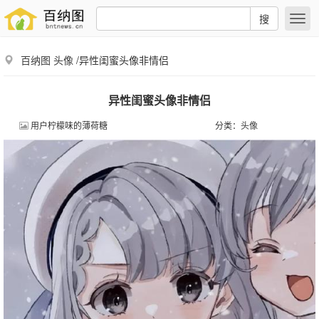
搜
百纳图
头像
/异性闺蜜头像非情侣
异性闺蜜头像非情侣
用户柠檬味的薄荷糖
分类：
头像