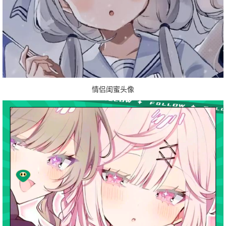
情侣闺蜜头像