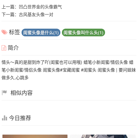
上一篇：
凹凸世界金的头像霸气
下一篇：
古风基友头像一对
标签
闺蜜头像是什么(1)
闺蜜头像叫什么头(1)
简介
情头～真的是甜到炸了吖(闺蜜也可以用哦) 蜡笔小新闺蜜/情侣头像 蜡
笔小新闺蜜/情侣头像 闺蜜头像#宝藏闺蜜 #闺蜜头 闺蜜头像 | 要问姐妹
做多久,心跳多
相似内容
今日推荐