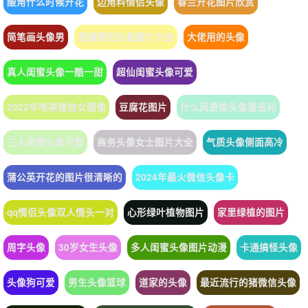
酸角什么时候开花
边角料情侣头像
春兰开花图片欣赏
简笔画头像男
恶搞情侣头像图片大全
大佬用的头像
真人闺蜜头像一酷一甜
超仙闺蜜头像可爱
2022年唯美微信女图像
豆腐花图片
什么风景做头像最吉利
三人闺蜜头像可爱
商务头像女士图片大全
气质头像侧面高冷
蒲公英开花的图片很清晰的
2024年最火微信头像卡
qq情侣头像双人情头一对
心形绿叶植物图片
家里绿植的图片
周字头像
30岁女生头像
多人闺蜜头像图片动漫
卡通搞怪头像
头像狗可爱
男生头像篮球
道家的头像
最近流行的猪微信头像