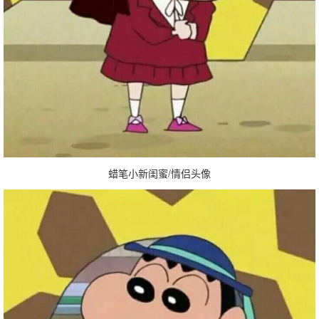
蜡笔小新闺蜜/情侣头像