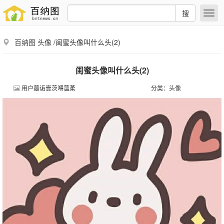
搜
百纳图
头像
/闺蜜头像叫什么头(2)
闺蜜头像叫什么头(2)
用户蕞诟壹茨嘚薀葇
分类：
头像