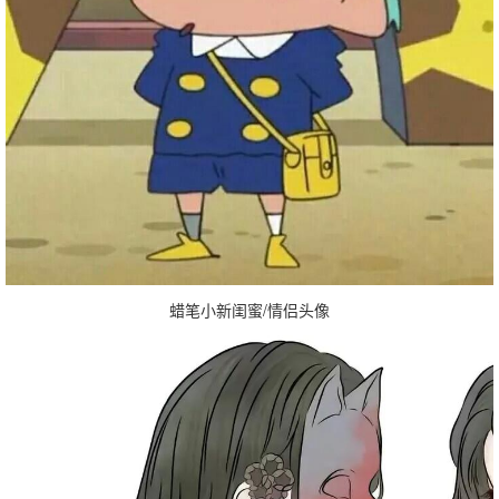
蜡笔小新闺蜜/情侣头像