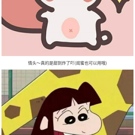
情头～真的是甜到炸了吖(闺蜜也可以用哦)