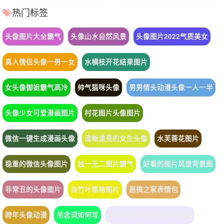
热门标签
头像图片大全霸气
头像山水自然风景
头像图片2022气质美女
真人情侣头像一男一女
水横枝开花结果图片
女头像御姐霸气高冷
帅气猫咪头像
男男情头动漫头像一人一半
头像少女可爱漫画图片
村花图片头像图片
微信一键生成漫画头像
清晰漂亮的女生头像
水芙蓉花图片
稳重的微信头像图片
独一无二图片霸气
好看的图片风景背景图
非常丑的头像图片
淡竹叶植物图片
恶搞之家表情包
跨年头像动漫
吊念词如何写
侧颜超好看女生头像高清图