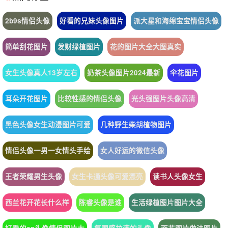
2b9s情侣头像
好看的兄妹头像图片
派大星和海绵宝宝情侣头像
简单刮花图片
发财绿植图片
花的图片大全大图真实
女生头像真人13岁左右
奶茶头像图片2024最新
伞花图片
耳朵开花图片
比较性感的情侣头像
光头强图片头像高清
黑色头像女生动漫图片可爱
几种野生柴胡植物图片
情侣头像一男一女情头手绘
女人好运的微信头像
王者荣耀男生头像
女生卡通头像可爱漂亮
读书人头像女生
西兰花开花长什么样
陈睿头像是谁
生活绿植图片图片大全