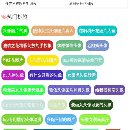
多肉名称图片对照表
油桐树开花图片
热门标签
头像图片气质
酷帅女生头像图片真人
棕榈树开花图片大全
诚信之花精彩绽放的手抄报
炫酷微信头像
老阿姨头像
狗娃花图片
卡布奇诺花图片
lisa图片高清头像可爱
p5人物头像
有什么好看的头像
女属虎头像转运
动漫美女头像漂亮温柔
微信头像图片帅哥头像
给我找柯南头像
山丹丹开花红艳艳图片
柯基头像
漫画女头像可爱的女孩
lsp专用情侣头像动漫
多肉玉树的图片
头像女漫画高冷