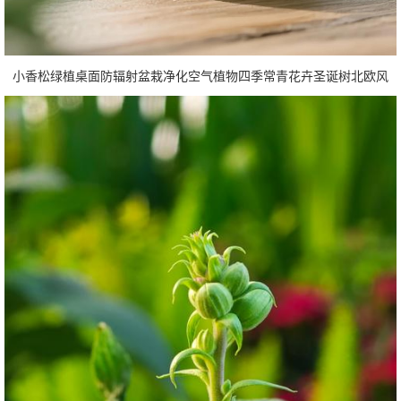
小香松绿植桌面防辐射盆栽净化空气植物四季常青花卉圣诞树北欧风