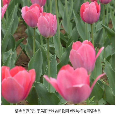
郁金香真的过于美丽!#潍坊植物园 #潍坊植物园郁金香