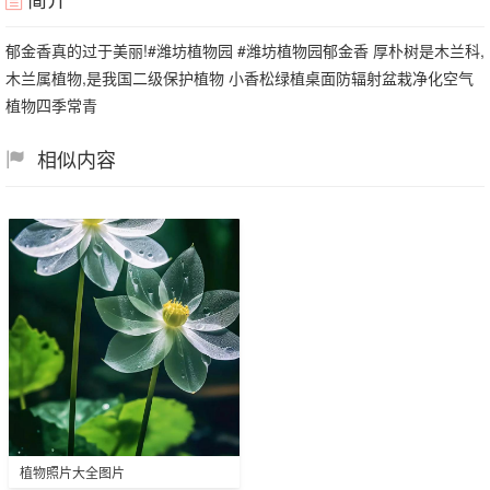
郁金香真的过于美丽!#潍坊植物园 #潍坊植物园郁金香 厚朴树是木兰科,
木兰属植物,是我国二级保护植物 小香松绿植桌面防辐射盆栽净化空气
植物四季常青
相似内容
植物照片大全图片